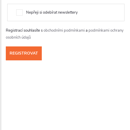
Odolné materiály a komfortní
ovládání
Nepřeji si odebírat newslettery
Sprchový kout Antelo nabízí ergonomicky tvarované
Registrací souhlasíte s
obchodními podmínkami
a
podmínkami ochrany
úchytky ze slitiny zinku pro pohodlné každodenní používání.
osobních údajů
Rámová konstrukce je z odolného hliníku s prémiovou
povrchovou úpravou, která chrání proti korozi, olupování
a opotřebení
. Výsledkem je dlouhodobě elegantní vzhled a
spolehlivá funkčnost i při častém používání.
Na sprchové dveře, zástěny a kouty značky CERANO
poskytujeme prodlouženou záruku a garanci možnosti
nákupu náhradních dílů po dobu minimálně 10 let.