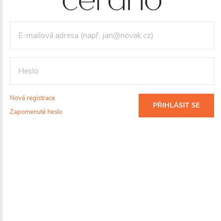
3 682 Kč
/ ks
3 043 Kč bez DPH
Maloobchodní cena:
4490 CZK
/ ks
Vaše sleva
808 CZK
(- 18 %)
Měrná
cena:
VLOŽIT DO KOŠÍKU
Nová registrace
PŘIHLÁSIT SE
Zapomenuté heslo