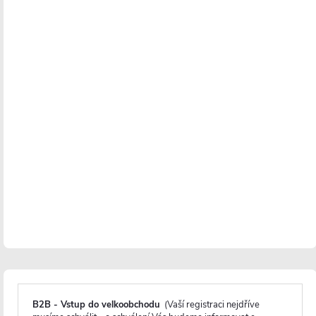
Jednoduchá instalace
Instalace je velmi jednoduchá
a lze ji zvládnout v
jednom až dvou lidech do hodiny s minimálním
použitím nářadí.
Před montáží se doporučuje aklimatizace skleněných
panelů po dobu minimálně 48 hodin, zejména v
chladnějších obdobích, aby se minimalizovalo riziko
poškození skla během instalace.
B2B - Vstup do velkoobchodu
(Vaší registraci nejdříve