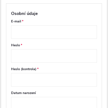
100x195 cm
100x195 cm
Osobní údaje
Skladem
Skladem
E-mail
4 502 Kč
4 256 Kč
DO KOŠÍKU
DO KOŠÍKU
Heslo
PRODLOUŽENÁ ZÁRUKA
PRODLOUŽENÁ ZÁRUKA
Heslo (kontrola)
Datum narození
CERANO - Sprchové otočné
CERANO - Sprchové pivotové