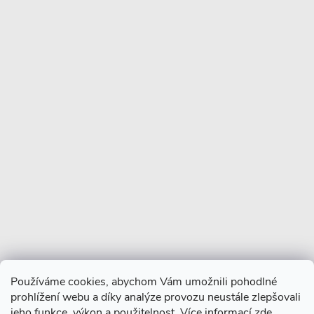
Informace pro vás
Více o nás
Facebook
Používáme cookies, abychom Vám umožnili pohodlné
prohlížení webu a díky analýze provozu neustále zlepšovali
jeho funkce, výkon a použitelnost. Více informací
zde
.