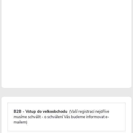
Skladem
Skladem
6 306 Kč
5 844 Kč
DO KOŠÍKU
DO KOŠÍKU
PRODLOUŽENÁ ZÁRUKA
PRODLOUŽENÁ ZÁRUKA
B2B - Vstup do velkoobchodu
(Vaší registraci nejdříve
musíme schválit - o schválení Vás budeme informovat e-
CERANO - Sprchové otočné
CERANO - Sprchové otočné
mailem)
dveře Porte L/P - 8 mm - černá
dveře Porte L/P - 8 mm - černá
matná, grafitové sklo -
matná, transparentní sklo -