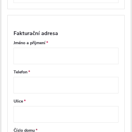
dveře Porte L/P - 8 mm -
dveře Ferri L/P - 6 mm - černá
chrom, transparentní sklo -
matná, transparentní sklo -
100x195 cm
100x195 cm
Skladem
Skladem
Fakturační adresa
4 256 Kč
4 256 Kč
Jméno a příjmení
DO KOŠÍKU
DO KOŠÍKU
Telefon
PRODLOUŽENÁ ZÁRUKA
PRODLOUŽENÁ ZÁRUKA
Ulice
Číslo domu