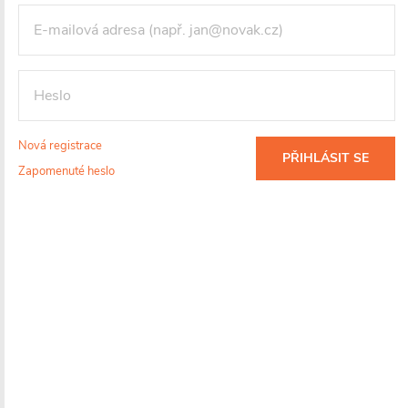
Maloobchodní cena:
4990 CZK
/ ks
Vaše sleva
898 CZK
(- 18 %)
Měrná
cena:
VLOŽIT DO KOŠÍKU
Nová registrace
PŘIHLÁSIT SE
Zapomenuté heslo