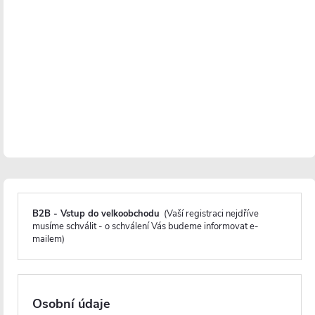
poškození skla během instalace.
B2B - Vstup do velkoobchodu
(Vaší registraci nejdříve
musíme schválit - o schválení Vás budeme informovat e-
mailem)
Magnetické lišty
Osobní údaje