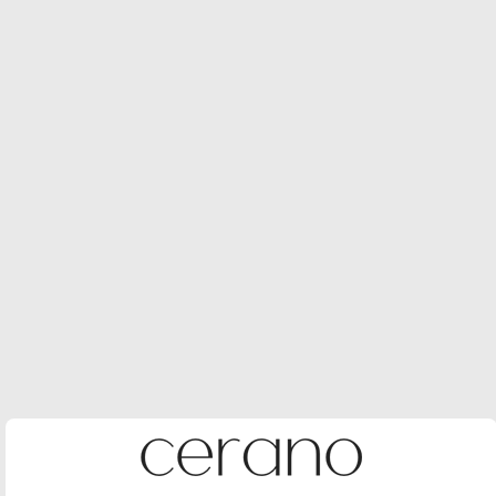
Skladem
(
)
>10 ks
Více informací o doručení
6 290 Kč
4 092 Kč
/ ks
3 382 Kč bez DPH