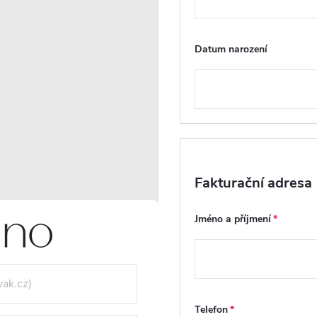
RECENZE
DISKUZE
Datum narození
Fakturační adresa
Jméno a příjmení
Pivotové dveře
FastInstall
Dveře sprchového
FastInstall je
koutu jsou umístěny
montážní systém pro
na otočných čepech
rychlé a snadné
i
Telefon