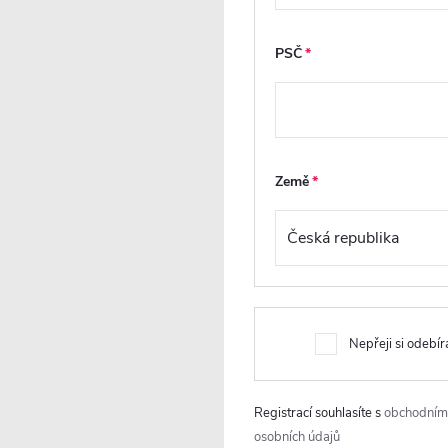
PSČ
va
Instalace na
Nastavitelný
sprchovou
stěnový profil
vaničku nebo na
podlahu
n
Stěnový profil s
í
možností nastavení
Země
až do 30 mm je
Lze instalovat
t.
klíčovým prvkem při
flexibilně buď na
ní
instalaci sprchové
sprchovou vaničku
e v
kabiny. Tento systém
nebo přímo na
.
umožňuje přesné
podlahu. Jeho
přizpůsobení kabiny
univerzální design
e
rozměrům
umožňuje
Nepřeji si odebír
sprchového koutu, a
přizpůsobení
.
zároveň kompenzuje
různým prostorům
ik
zakřivení nebo
dle individuálních
Registrací souhlasíte s
obchodním
je
nerovnosti stěn.
požadavků uživatele.
osobních údajů
it