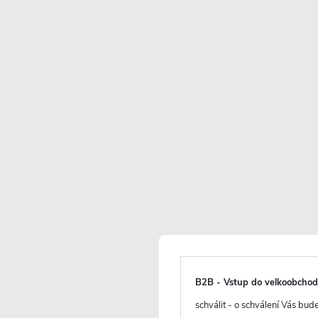
Skladem
(
)
6 ks
6 990 Kč
3 928 Kč
/ ks
3 246 Kč bez DPH
Maloobchodní cena:
4790 CZK
/ ks
Vaše sleva
862 CZK
(- 18 %)
Měrná
cena:
B2B - Vstup do velkoobcho
schválit - o schválení Vás bu