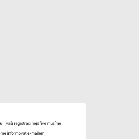
Více informací o doručení
VLOŽIT DO KOŠÍKU
du
(Vaší registraci nejdříve musíme
deme informovat e-mailem)