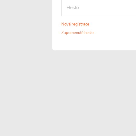
tloušťce 6 mm, které
na pravou i levo
prošlo speciální
stranu. Díky tomu 
tepelnou úpravou,
sprchový kout
má zvýšenou
snadno přizpůsob
Nová registrace
odolnost proti rozbití
konkrétnímu
Zapomenuté heslo
a mechanickému
uspořádání koupel
poškození. Díky této
a jejím prostorov
vlastnosti nabízí
možnostem.
vyšší stupeň
bezpečnosti při
užívání.