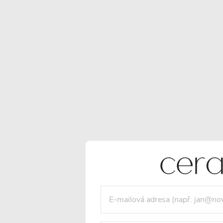
POPIS PRODUKTU
SOUBORY KE STAŽENÍ
Detailní popis produktu
Tvrzené sklo 6
Univerzální
mm
montáž
Tvrzené
FlexSide systém
bezpečnostní sklo o
umožňuje instalac