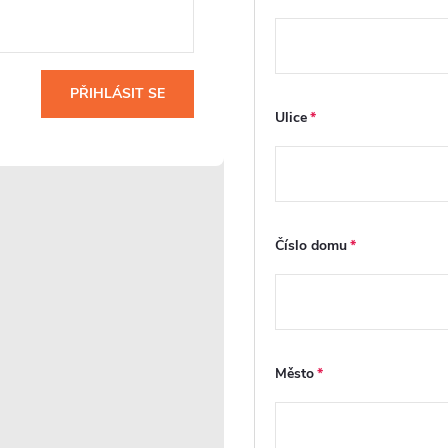
Dveře s
FastInstall
PŘIHLÁSIT SE
odklápěním
Ulice
FastInstall je
montážní systém pro
Sprchové dveře jsou
rychlé a snadné
i
ve spodním profilu
sestavení
u
vybaveny
sprchového koutu,
se
odklápěcím vodicím
často i jednou
mechanismem
Číslo domu
osobou. Panely a
í
pohyblivé části dveří,
profily připravené z
který se po stisknutí
výroby se do sebe
ny
západky vysune a
jednoduše zasouvají
ým
umožní vyklopení
bez složitého
spodní části dveří.
šroubování či
To výrazně
Město
vyrovnávání. Stabilní
usnadňuje údržbu a
a vodotěsná
čištění bez nutnosti
konstrukce šetří čas i
jejich úplného