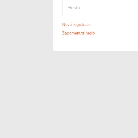
Tvrzené sklo 6
Univerzální
Nová registrace
mm
montáž
Zapomenuté heslo
Tvrzené
FlexSide systém
bezpečnostní sklo o
umožňuje instalac
tloušťce 6 mm, které
na pravou i levo
prošlo speciální
stranu. Díky tomu 
tepelnou úpravou,
sprchový kout
má zvýšenou
snadno přizpůsob
odolnost proti rozbití
konkrétnímu
a mechanickému
uspořádání koupel
poškození. Díky této
a jejím prostorov
vlastnosti nabízí
možnostem.
vyšší stupeň
bezpečnosti při
užívání.