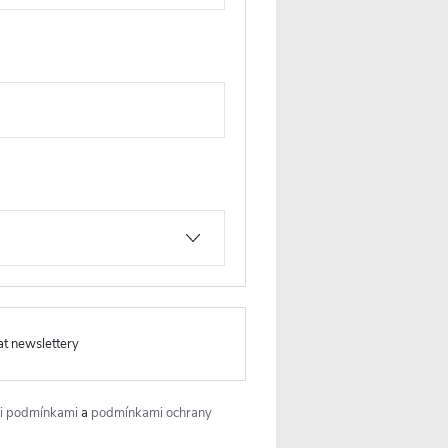
Produkt naleznete v této
kategorii
Dveře do niky šířka 96-108 cm
at newslettery
i podmínkami
a
podmínkami ochrany