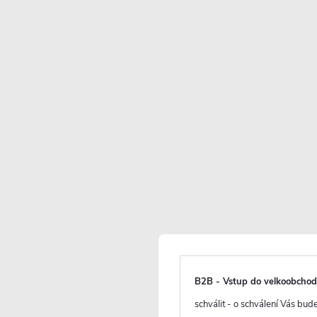
Skladem
(
)
9 ks
Skladem, další kus
16.10.2026)
6 490 Kč
3 928 Kč
/ ks
B2B - Vstup do velkoobcho
3 246 Kč bez DPH
schválit - o schválení Vás bu
Maloobchodní cena: