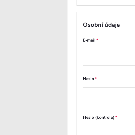
4790 CZK
/ ks
Vaše sleva
862 CZK
(- 18 %)
Osobní údaje
Měrná
cena:
E-mail
Heslo
Heslo (kontrola)