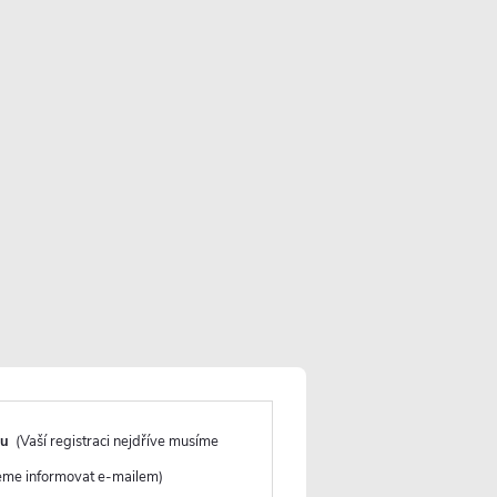
Více informací o doručení
y na cestě: více než 20 ks (očekávaný příjezd
VLOŽIT DO KOŠÍKU
du
(Vaší registraci nejdříve musíme
deme informovat e-mailem)