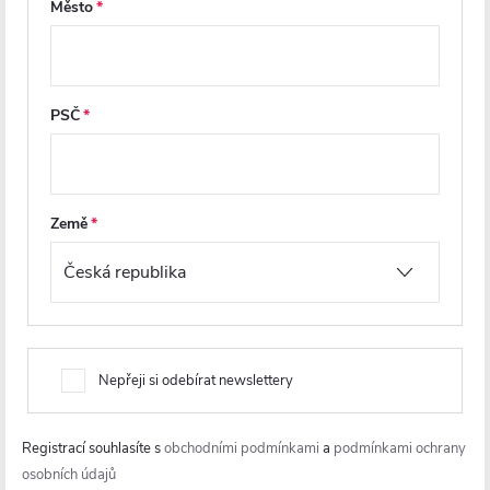
812 Kč
1 140 Kč
Město
DO KOŠÍKU
DO KOŠÍKU
PSČ
PROJECT
Země
CERANO - Umyvadlová
CERANO - Umyvadlová
Nepřeji si odebírat newslettery
stojánková baterie Gina -
stojánková baterie Sabrina -
vysoká - černá matná
nízká - černá matná
Registrací souhlasíte s
obchodními podmínkami
a
podmínkami ochrany
osobních údajů