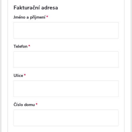
DO KOŠÍKU
DO KOŠÍKU
Fakturační adresa
Jméno a příjmení
PROJECT
PROJECT
Telefon
Ulice
CERANO - Umyvadlová
CERANO - Umyvadlová
stojánková baterie Elma -
stojánková baterie Velar -
nízká - černá matná
vysoká - chrom
Číslo domu
Na cestě
Na cestě