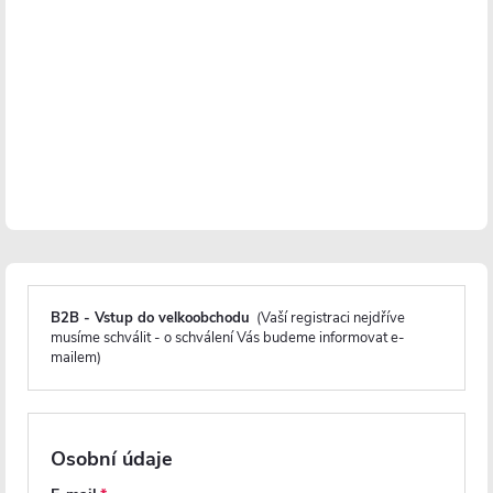
PROJECT
PROJECT
CERANO - Umyvadlová
CERANO - Umyvadlová
stojánková baterie Nicoleta -
stojánková baterie Lorena -
vysoká - černá matná
nízká - černá matná
B2B - Vstup do velkoobchodu
(Vaší registraci nejdříve
musíme schválit - o schválení Vás budeme informovat e-
mailem)
Na cestě
Skladem
1 058 Kč
894 Kč
Osobní údaje
DO KOŠÍKU
DO KOŠÍKU