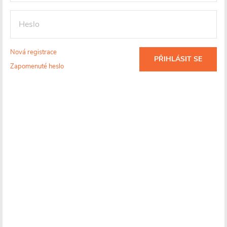
Skladem
Skladem
1 468 Kč
1 304 Kč
DO KOŠÍKU
DO KOŠÍKU
Nová registrace
PŘIHLÁSIT SE
Zapomenuté heslo
BESTSELLER
PROJECT
PROJECT
CERANO - Umyvadlová
CERANO - Umyvadlová
stojánková baterie Elma -
stojánková baterie Elma -
vysoká - černá matná
vysoká - chrom