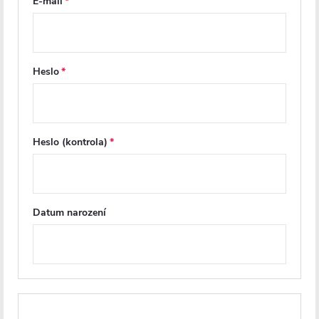
E-mail
PROJECT
PROJECT
Heslo
Heslo (kontrola)
CERANO - Umyvadlová
CERANO - Umyvadlová
stojánková baterie Elma -
stojánková baterie Nicoleta -
Datum narození
nízká - chrom
nízká - černá matná
Na cestě
Na cestě
812 Kč
812 Kč