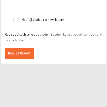
+420 226 400 232
https://www.facebook.com/ceranocz/
cerano.cz
Nepřeji si odebírat newslettery
Registrací souhlasíte s
obchodními podmínkami
a
podmínkami ochrany
osobních údajů
Informace pro vás
Více o nás
Facebook