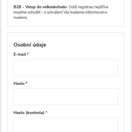
Recenze
B2B - Vstup do velkoobchodu
(Vaší registraci nejdříve
musíme schválit - o schválení Vás budeme informovat e-
mailem)
Diskuse
Značka
Osobní údaje
E-mail
Další inspirace
Heslo
Heslo (kontrola)
PRODLOUŽENÁ ZÁRUKA
PRODLOUŽENÁ ZÁRUKA