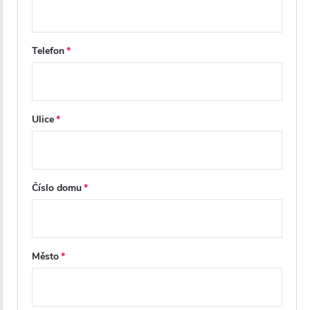
Telefon
Ulice
Tvrzené bezpečností sklo
Číslo domu
Sprchový kout je vybaven
6 mm silným tvrzeným sklem
,
které poskytuje
vysokou pevnost a bezpečnost
při
každodenním používání. Sklo je opatřeno
povrchovou
úpravou Easy Clean
, která zamezuje usazování vodního
kamene a nečistot, což výrazně usnadňuje údržbu.
Město