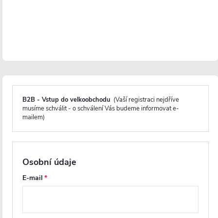
B2B - Vstup do velkoobchodu
(Vaší registraci nejdříve
Magnetické lišty
musíme schválit - o schválení Vás budeme informovat e-
mailem)
Zavírání pomocí magnetických lišt
pevně drží
sprchové dveře a zabraňuje jejich samovolnému
Osobní údaje
otevírání. Lišty jsou umístěny na hraně dveří a rámu
nebo mezi dvěma skleněnými křídly, kde magnety
E-mail
zajišťují jejich bezpečné přilnutí.