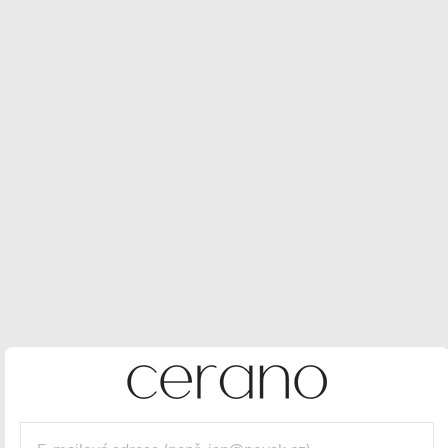
Skladem, další kusy na cestě: 11 ks
(očekávaný příjezd 17.08.2026)
6 890 Kč
4 256 Kč
/ ks
3 517 Kč bez DPH
Maloobchodní cena:
5190 CZK
/ ks
Vaše sleva
934 CZK
(- 18 %)
Měrná
cena:
VLOŽIT DO KOŠÍKU