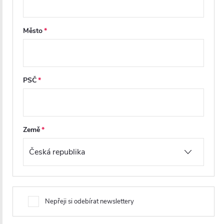
usazování vodního kamene a nečistot
, a tím výrazně
usnadňuje údržbu. Na výběr máte
z více variant skel
– od
plně čirých přes mléčná, grafitová až po dekorativní
Město
provedení, abyste si mohli vybrat přesně podle svých
preferencí a stylu vaší koupelny.
PSČ
CERANO – česká značka s
dlouhodobou jistotou
Země
Na všechny sprchové kouty a zástěny CERANO
poskytujeme
prodlouženou záruku 5 let
a garantujeme
dostupnost náhradních dílů po dobu 10 let
od zakoupení.
Jako
česká značka
klademe důraz na precizní
zpracování
,
technickou
kvalitu
a odpovědný
servis
, který je vám vždy k
dispozici. S CERANO máte jistotu koupelny, která funguje
Nepřeji si odebírat newslettery
spolehlivě dnes i za mnoho let
– bez kompromisů.