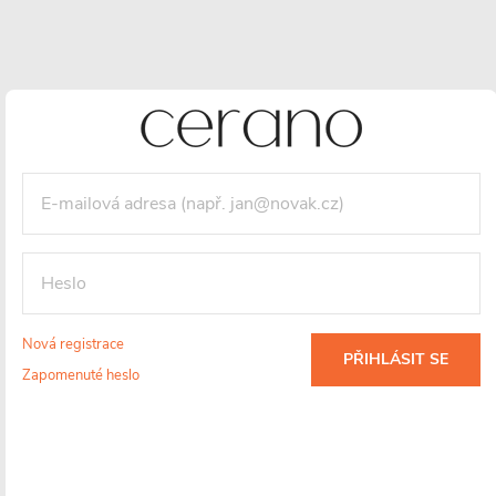
Maloobchodní cena:
11830 CZK
/ ks
Vaše sleva
2129 CZK
(- 18 %)
Měrná
cena:
VLOŽIT DO KOŠÍKU
Nová registrace
PŘIHLÁSIT SE
Zapomenuté heslo